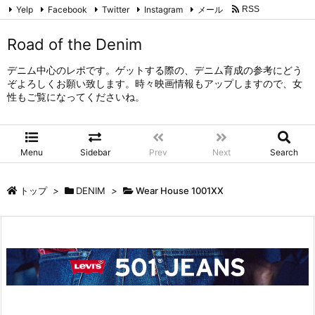
Yelp
Facebook
Twitter
Instagram
メール
RSS
Feedly
Road of the Denim
デニム中心のレポです。ゲットする際の、デニム育成の参考にどう
ぞよろしくお願い致します。時々映画情報もアップしますので、女
性もご覧になってくださいね。
Menu
Sidebar
Prev
Next
Search
トップ
>
DENIM
>
Wear House 1001XX