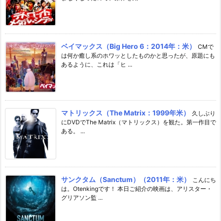
ベイマックス（Big Hero 6：2014年：米）
CMで
は何か癒し系のホワッとしたものかと思ったが、原題にも
あるように、これは「ヒ ...
マトリックス（The Matrix：1999年米）
久しぶり
にDVDでThe Matrix（マトリックス）を観た。第一作目で
ある。 ...
サンクタム（Sanctum）（2011年：米）
こんにち
は。Otenkingです！ 本日ご紹介の映画は、アリスター・
グリアソン監 ...