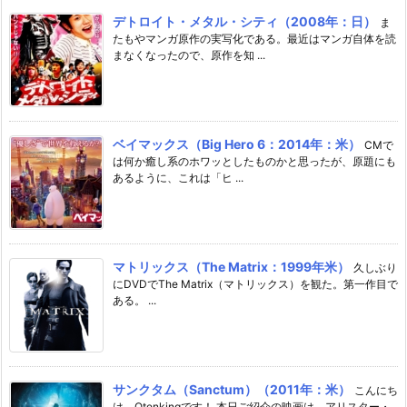
デトロイト・メタル・シティ（2008年：日）
ま
たもやマンガ原作の実写化である。最近はマンガ自体を読
まなくなったので、原作を知 ...
ベイマックス（Big Hero 6：2014年：米）
CMで
は何か癒し系のホワッとしたものかと思ったが、原題にも
あるように、これは「ヒ ...
マトリックス（The Matrix：1999年米）
久しぶり
にDVDでThe Matrix（マトリックス）を観た。第一作目で
ある。 ...
サンクタム（Sanctum）（2011年：米）
こんにち
は。Otenkingです！ 本日ご紹介の映画は、アリスター・