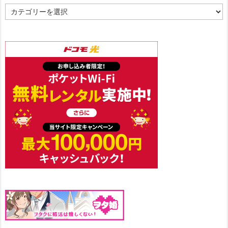
カ
テ
ゴ
リ
ー