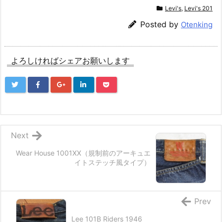
Levi's
,
Levi's 201
Posted by
Otenking
よろしければシェアお願いします
Next
Wear House 1001XX（規制前のアーキュエ
イトステッチ風タイプ）
Prev
Lee 101B Riders 1946